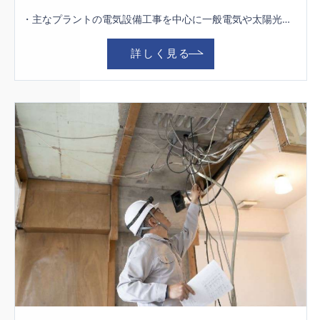
・主なプラントの電気設備工事を中心に一般電気や太陽光発電の工事も行ないます。 １人ではなくチームで行う仕事なのでにぎやかでアットホームな職場です！ 女性や若手の社員も活躍中の職場です。 立ち仕事がメインなので身体を動かすことが好きな方にはピッタリのお仕事です！
詳しく見る