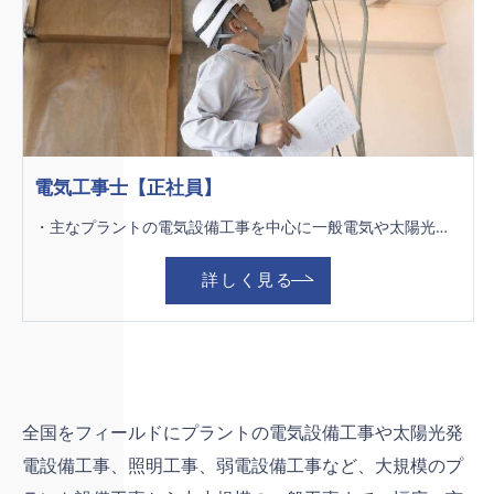
電気工事士【正社員】
・主なプラントの電気設備工事を中心に一般電気や太陽光発電の工事も行ないます。 ＊現場エリア：全国 ＊長期出張あり：1～2ヶ月程度 ＊現場が北九州市内及び近郊の場合は、社用車（普通車、2tトラック等）を使用します。
詳しく見る
全国をフィールドにプラントの電気設備工事や太陽光発
電設備工事、照明工事、弱電設備工事など、大規模のプ