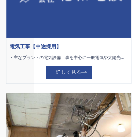
電気工事【中途採用】
・主なプラントの電気設備工事を中心に一般電気や太陽光発電の工事も行ないます。 １人ではなくチームで行う仕事なのでにぎやかでアットホームな職場です！ 女性や若手の社員も活躍中の職場です。 立ち仕事がメインなので身体を動かすことが好きな方にはピッタリのお仕事です！
詳しく見る