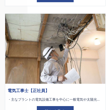
電気工事士【正社員】
・主なプラントの電気設備工事を中心に一般電気や太陽光発電の工事も行ないます。 ＊現場エリア：全国 ＊長期出張あり：1～2ヶ月程度 ＊現場が北九州市内及び近郊の場合は、社用車（普通車、2tトラック等）を使用します。