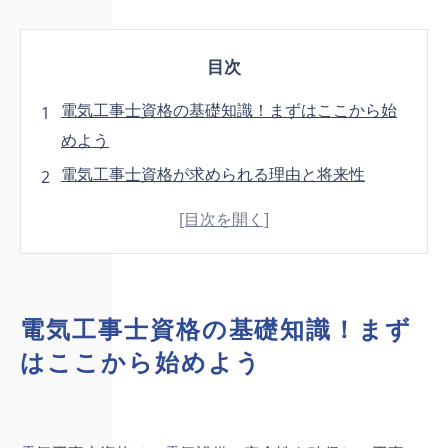
目次
電気工事士資格の基礎知識！まずはここから始
めよう
電気工事士資格が求められる理由と将来性
資格取得を目指す前に知りたい！失敗しない試
験準備の流れ
試験内容を解説！何が問われ、どう準備する
か？
電気工事士資格の基礎知識！まず
これから資格取得を目指すあなたへの応援メッ
はここから始めよう
セージ
まとめ
よくある質問